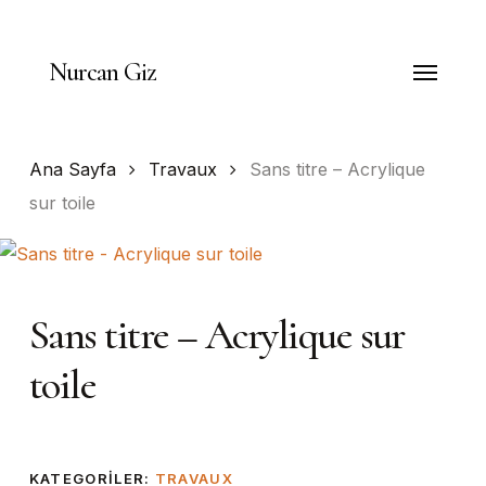
Skip
to
Menu
Nurcan Giz
main
content
Ana Sayfa
Travaux
Sans titre – Acrylique
sur toile
Sans titre – Acrylique sur
toile
KATEGORILER:
TRAVAUX